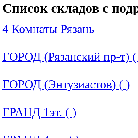
Список складов с по
4 Комнаты Рязань
ГОРОД (Рязанский пр-т) (
ГОРОД (Энтузиастов) ( )
ГРАНД 1эт. ( )