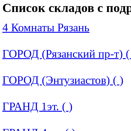
Список складов с по
4 Комнаты Рязань
ГОРОД (Рязанский пр-т) (
ГОРОД (Энтузиастов) ( )
ГРАНД 1эт. ( )