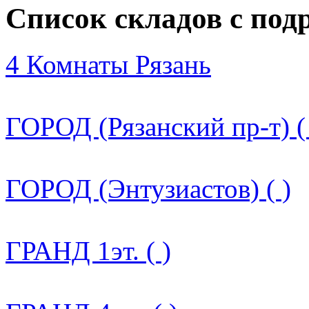
Список складов с по
4 Комнаты Рязань
ГОРОД (Рязанский пр-т) (
ГОРОД (Энтузиастов) ( )
ГРАНД 1эт. ( )