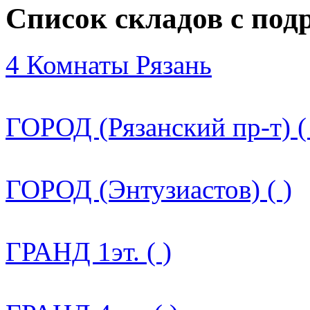
Список складов с по
4 Комнаты Рязань
ГОРОД (Рязанский пр-т) (
ГОРОД (Энтузиастов) ( )
ГРАНД 1эт. ( )