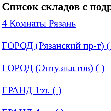
Список складов с по
4 Комнаты Рязань
ГОРОД (Рязанский пр-т) (
ГОРОД (Энтузиастов) ( )
ГРАНД 1эт. ( )