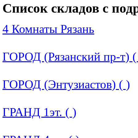
Список складов с по
4 Комнаты Рязань
ГОРОД (Рязанский пр-т) (
ГОРОД (Энтузиастов) ( )
ГРАНД 1эт. ( )