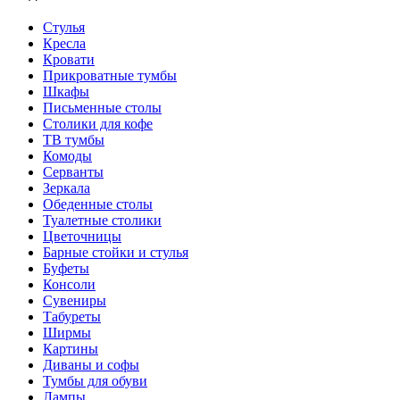
Стулья
Кресла
Кровати
Прикроватные тумбы
Шкафы
Письменные столы
Столики для кофе
ТВ тумбы
Комоды
Серванты
Зеркала
Обеденные столы
Туалетные столики
Цветочницы
Барные стойки и стулья
Буфеты
Консоли
Сувениры
Табуреты
Ширмы
Картины
Диваны и софы
Тумбы для обуви
Лампы