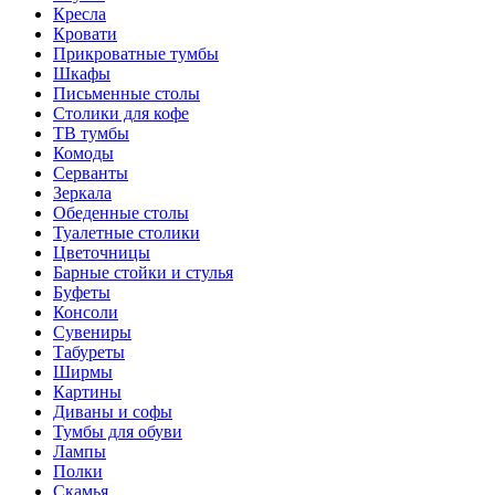
Кресла
Кровати
Прикроватные тумбы
Шкафы
Письменные столы
Столики для кофе
ТВ тумбы
Комоды
Серванты
Зеркала
Обеденные столы
Туалетные столики
Цветочницы
Барные стойки и стулья
Буфеты
Консоли
Сувениры
Табуреты
Ширмы
Картины
Диваны и софы
Тумбы для обуви
Лампы
Полки
Скамья