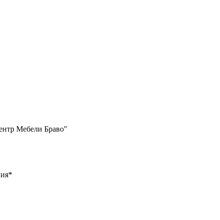
Центр Мебели Браво"
ния
*