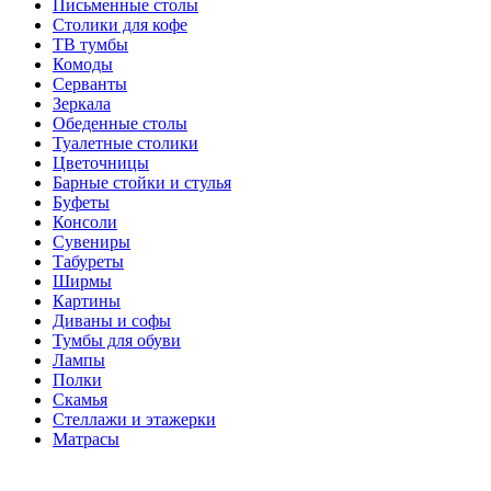
Письменные столы
Столики для кофе
ТВ тумбы
Комоды
Серванты
Зеркала
Обеденные столы
Туалетные столики
Цветочницы
Барные стойки и стулья
Буфеты
Консоли
Сувениры
Табуреты
Ширмы
Картины
Диваны и софы
Тумбы для обуви
Лампы
Полки
Скамья
Стеллажи и этажерки
Матрасы