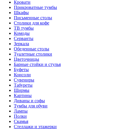
Кровати
Прикроватные тумбы
Шкафы
Письменные столы
Столики для кофе
ТВ тумбы
Комоды
Серванты
Зеркала
Обеденные столы
Туалетные столики
Цветочницы
Барные стойки и стулья
Буфеты
Консоли
Сувениры
Табуреты
Ширмы
Картины
Диваны и софы
Тумбы для обуви
Лампы
Полки
Скамья
Стеллажи и этажерки