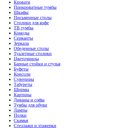
Кровати
Прикроватные тумбы
Шкафы
Письменные столы
Столики для кофе
ТВ тумбы
Комоды
Серванты
Зеркала
Обеденные столы
Туалетные столики
Цветочницы
Барные стойки и стулья
Буфеты
Консоли
Сувениры
Табуреты
Ширмы
Картины
Диваны и софы
Тумбы для обуви
Лампы
Полки
Скамья
Стеллажи и этажерки