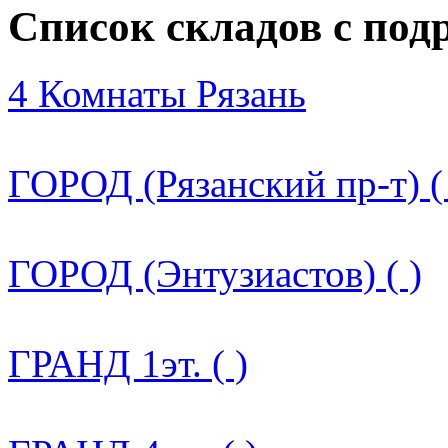
Список складов с по
4 Комнаты Рязань
ГОРОД (Рязанский пр-т) (
ГОРОД (Энтузиастов) ( )
ГРАНД 1эт. ( )