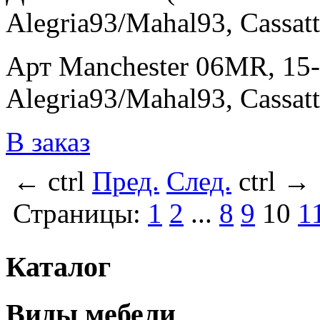
Alegria93/Mahal93, Cassat
Арт Manchester 06MR, 15-
Alegria93/Mahal93, Cassat
В заказ
←
ctrl
Пред.
След.
ctrl
→
Страницы:
1
2
...
8
9
10
1
Каталог
Виды мебели