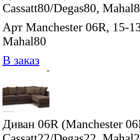
Cassatt80/Degas80, Mahal8
Арт Manchester 06R, 15-13
Mahal80
В заказ
Диван 06R (Manchester 06R
Cassatt22/Degas22, Mahal2