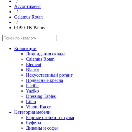
/
Aссортимент
/
Calamus Rotan
/
01/90 TK Palmy
Коллекции
Ликвидация склада
Calamus Rotan
Element
Bianco
Искусственный ротанг
Подвесные кресла
Pacific
Yaziko
Dressing Tables
Lifan
Vinotti Racer
Категория мебели
Барные стойки и стулья
Буфеты
Диваны и софы