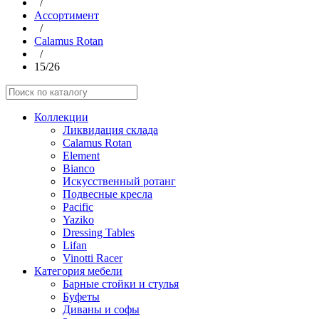
/
Aссортимент
/
Calamus Rotan
/
15/26
Коллекции
Ликвидация склада
Calamus Rotan
Element
Bianco
Искусственный ротанг
Подвесные кресла
Pacific
Yaziko
Dressing Tables
Lifan
Vinotti Racer
Категория мебели
Барные стойки и стулья
Буфеты
Диваны и софы