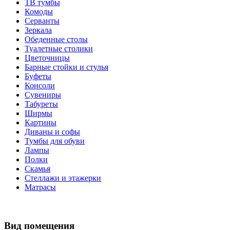
ТВ тумбы
Комоды
Серванты
Зеркала
Обеденные столы
Туалетные столики
Цветочницы
Барные стойки и стулья
Буфеты
Консоли
Сувениры
Табуреты
Ширмы
Картины
Диваны и софы
Тумбы для обуви
Лампы
Полки
Скамья
Стеллажи и этажерки
Матрасы
Вид помещения