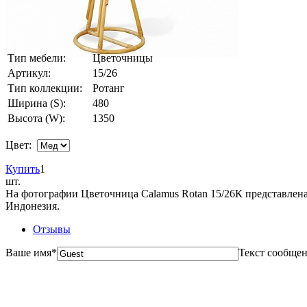
Тип мебели:
Цветочницы
Артикул:
15/26
Тип коллекции:
Ротанг
Ширина (S):
480
Высота (W):
1350
Цвет:
Купить
1
шт.
На фотографии Цветочница Calamus Rotan 15/26К представлена 
Индонезия.
Отзывы
Ваше имя
*
Текст сообще