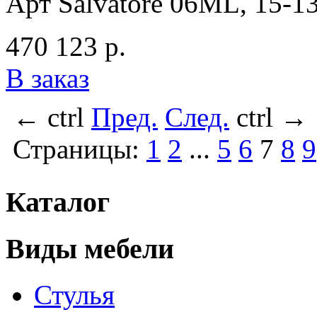
Арт Salvatore 06ML, 15-13
470 123 р.
В заказ
←
ctrl
Пред.
След.
ctrl
→
Страницы:
1
2
...
5
6
7
8
9
Каталог
Виды мебели
Стулья