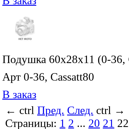
В заказ
Подушка 60x28x11 (0-36, 
Арт 0-36, Cassatt80
В заказ
←
ctrl
Пред.
След.
ctrl
→
Страницы:
1
2
...
20
21
22