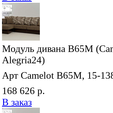
Модуль дивана B65М (Came
Alegria24)
Арт Camelot B65М, 15-1380
168 626 р.
В заказ