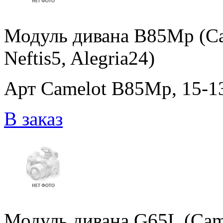
Модуль дивана B85Mp (Ca
Neftis5, Alegria24)
Арт Camelot B85Mp, 15-138
В заказ
Модуль дивана G65L (Cam