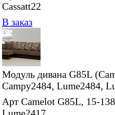
Cassatt22
В заказ
Модуль дивана G85L (Cam
Campy2484, Lume2484, L
Арт Camelot G85L, 15-13
Lume2417