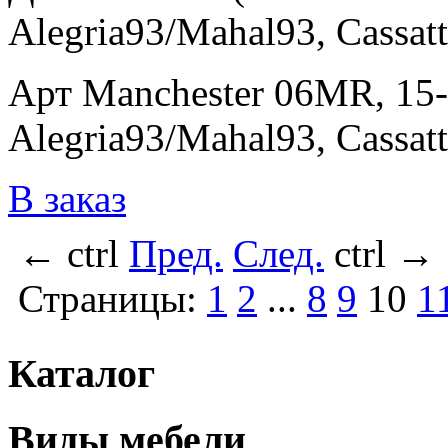
Alegria93/Mahal93, Cassat
Арт Manchester 06MR, 15-
Alegria93/Mahal93, Cassat
В заказ
←
ctrl
Пред.
След.
ctrl
→
Страницы:
1
2
...
8
9
10
1
Каталог
Виды мебели