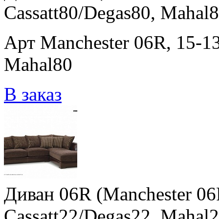
Cassatt80/Degas80, Mahal8
Арт Manchester 06R, 15-13
Mahal80
В заказ
Диван 06R (Manchester 06R
Cassatt22/Degas22, Mahal2