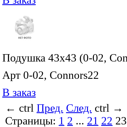
Подушка 43x43 (0-02, Con
Арт 0-02, Connors22
В заказ
←
ctrl
Пред.
След.
ctrl
→
Страницы:
1
2
...
21
22
23