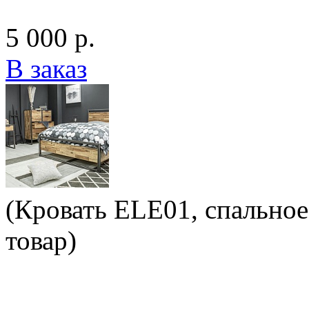
5 000 р.
В заказ
(Кровать ELE01, спально
товар)