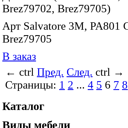
Brez79702, Brez79705)
Арт Salvatore 3M, PA801 
Brez79705
В заказ
←
ctrl
Пред.
След.
ctrl
→
Страницы:
1
2
...
4
5
6
7
8
Каталог
Виды мебели