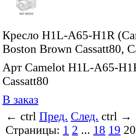
Кресло H1L-A65-H1R (Ca
Boston Brown Cassatt80, C
Арт Camelot H1L-A65-H1R
Cassatt80
В заказ
←
ctrl
Пред.
След.
ctrl
→
Страницы:
1
2
...
18
19
20