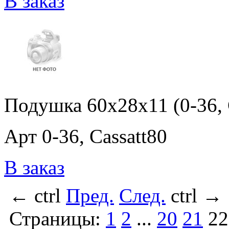
В заказ
Подушка 60x28x11 (0-36, 
Арт 0-36, Cassatt80
В заказ
←
ctrl
Пред.
След.
ctrl
→
Страницы:
1
2
...
20
21
22